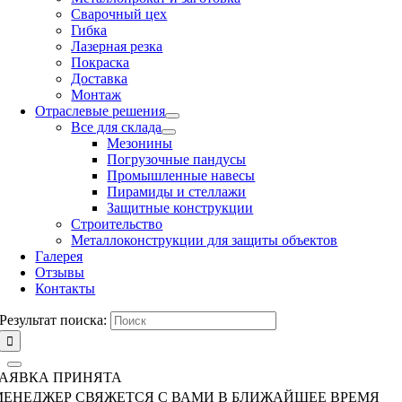
Сварочный цех
Гибка
Лазерная резка
Покраска
Доставка
Монтаж
Отраслевые решения
Все для склада
Мезонины
Погрузочные пандусы
Промышленные навесы
Пирамиды и стеллажи
Защитные конструкции
Строительство
Металлоконструкции для защиты объектов
Галерея
Отзывы
Контакты
Результат поиска:
ЗАЯВКА ПРИНЯТА
МЕНЕДЖЕР СВЯЖЕТСЯ С ВАМИ В БЛИЖАЙШЕЕ ВРЕМЯ