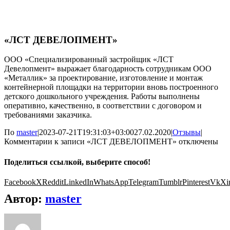
«ЛСТ ДЕВЕЛОПМЕНТ»
ООО «Специализированный застройщик «ЛСТ
Девелопмент» выражает благодарность сотрудникам ООО
«Металлик» за проектирование, изготовление и монтаж
контейнерной площадки на территории вновь построенного
детского дошкольного учреждения. Работы выполнены
оперативно, качественно, в соответствии с договором и
требованиями заказчика.
По
master
|
2023-07-21T19:31:03+03:00
27.02.2020
|
Отзывы
|
Комментарии
к записи «ЛСТ ДЕВЕЛОПМЕНТ»
отключены
Поделиться ссылкой, выберите способ!
Facebook
X
Reddit
LinkedIn
WhatsApp
Telegram
Tumblr
Pinterest
Vk
Xi
Автор:
master